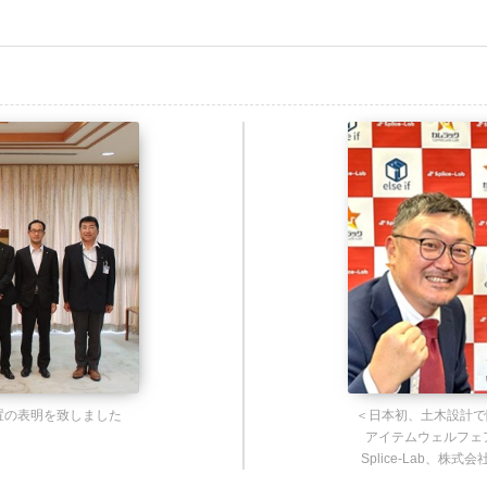
置の表明を致しました
＜日本初、土木設計で
アイテムウェルフェ
Splice-Lab、株